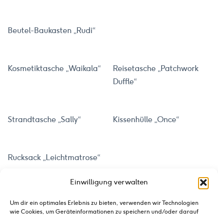
Beutel-Baukasten „Rudi“
Kosmetiktasche „Waikala“
Reisetasche „Patchwork
Duffle“
Strandtasche „Sally“
Kissenhülle „Once“
Rucksack „Leichtmatrose“
Einwilligung verwalten
Kosmetiktasche „Pekka“
Quilt „Lake House“
Um dir ein optimales Erlebnis zu bieten, verwenden wir Technologien
wie Cookies, um Geräteinformationen zu speichern und/oder darauf