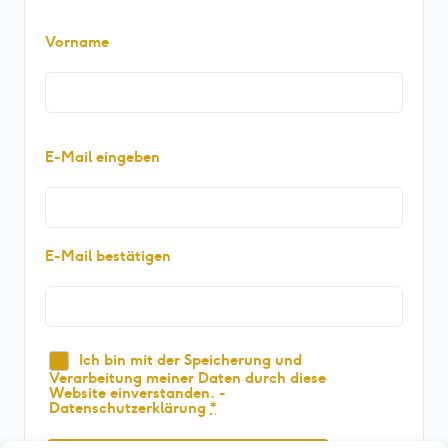
Name
Vorname
(erforderlich)
E-
E-Mail eingeben
Mail
(erforderlich)
E-Mail bestätigen
Datenschutz
Ich bin mit der Speicherung und
Verarbeitung meiner Daten durch diese
(erforderlich)
Website einverstanden. -
Datenschutzerklärung
*