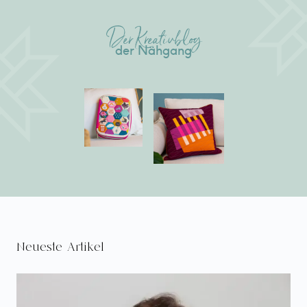
Der Kreativblog
der Nähgang
Neueste Artikel