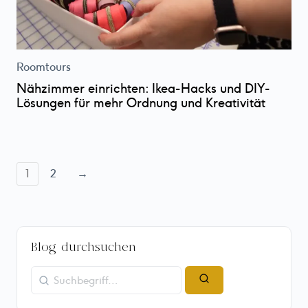
Roomtours
Nähzimmer einrichten: Ikea-Hacks und DIY-
Lösungen für mehr Ordnung und Kreativität
Seitennummerierung
1
2
→
der
Beiträge
Blog durchsuchen